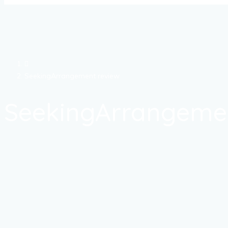
SeekingArrangement review
SeekingArrangemen