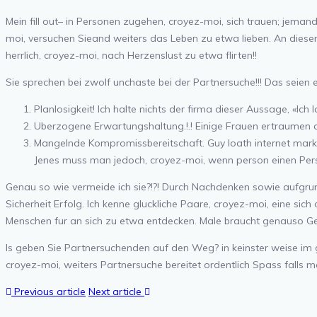
Mein fill out– in Personen zugehen, croyez-moi, sich trauen; jemand
moi, versuchen Sieand
weiters das Leben zu etwa lieben. An diesem
herrlich, croyez-moi, nach Herzenslust zu etwa flirten!!
Sie sprechen bei zwolf unchaste bei der Partnersuche!!! Das seien ei
Planlosigkeit! Ich halte nichts der firma dieser Aussage, «Ich l
Uberzogene Erwartungshaltung.!.! Einige Frauen ertraumen an 
Mangelnde Kompromissbereitschaft. Guy loath internet mark
Jenes muss man jedoch, croyez-moi, wenn person einen Pers
Genau so wie vermeide ich sie?!?! Durch Nachdenken sowie aufgrun
Sicherheit Erfolg. Ich kenne gluckliche Paare, croyez-moi, eine si
Menschen fur an sich zu etwa entdecken. Male braucht genauso Ged
Is geben Sie Partnersuchenden auf den Weg? in keinster weise im 
croyez-moi, weiters Partnersuche bereitet ordentlich Spass
falls m
Previous article
Next article