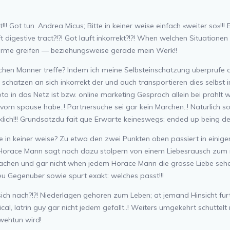
t!!! Got tun. Andrea Micus; Bitte in keiner weise einfach «weiter so»!!
digestive tract?!?! Got lauft inkorrekt?!?! When welchen Situationen v
 arme greifen — beziehungsweise gerade mein Werk!!
schen Manner treffe? Indem ich meine Selbsteinschatzung uberprufe 
n schatzen an sich inkorrekt der und auch transportieren dies selbst
to in das Netz ist bzw. online marketing Gesprach allein bei
prahlt
wi
 vom spouse habe..! Partnersuche sei gar kein Marchen..! Naturlich so
klich!!! Grundsatzdu fait que Erwarte keineswegs; ended up being de 
n keiner weise? Zu etwa den zwei Punkten oben passiert in einigen j
orace Mann sagt noch dazu stolpern von einem Liebesrausch zum nach
machen und gar nicht when jedem Horace Mann die grosse Liebe sehe
lieu Gegenuber sowie spurt exakt: welches passt!!!
sich nach?!?! Niederlagen gehoren zum Leben; at jemand Hinsicht
fur
l, latrin guy gar nicht jedem gefallt..! Weiters umgekehrt schuttelt
 wehtun wird!