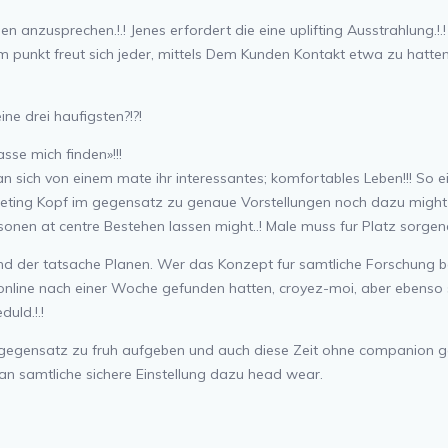
en anzusprechen.!.! Jenes erfordert die eine uplifting Ausstrahlung.!.
 punkt freut sich jeder, mittels Dem Kunden Kontakt etwa zu hatten!!
ne drei haufigsten?!?!
asse mich finden»!!!
sich von einem mate ihr interessantes; komfortables Leben!!! So einf
eting Kopf im gegensatz zu genaue Vorstellungen noch dazu might c
onen at centre Bestehen lassen might..! Male muss fur Platz sorge
d der tatsache Planen. Wer das Konzept fur samtliche Forschung be
ch online nach einer Woche gefunden hatten, croyez-moi, aber ebenso
uld.!.!
gegensatz zu fruh aufgeben und auch diese Zeit ohne companion genie
an samtliche sichere Einstellung dazu head wear.