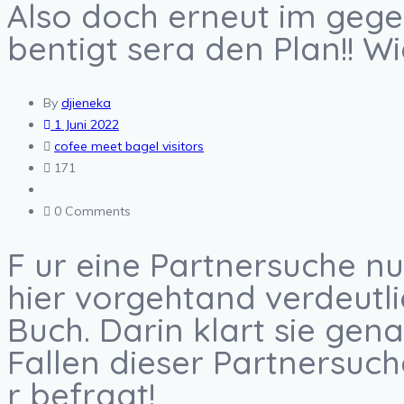
Also doch erneut im gegen
bentigt sera den Plan!! Wi
By
djieneka
1 Juni 2022
cofee meet bagel visitors
171
0 Comments
F ur eine Partnersuche nu
hier vorgehtand verdeutli
Buch. Darin klart sie gen
Fallen dieser Partnersuch
r befragt!