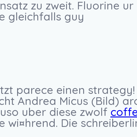
satz zu zweit. Fluorine ur
e gleichfalls guy
tzt parece einen strategy!
cht Andrea Micus (Bild) a
auso uber diese zwolf
coff
e wi¤hrend. Die schreiberl