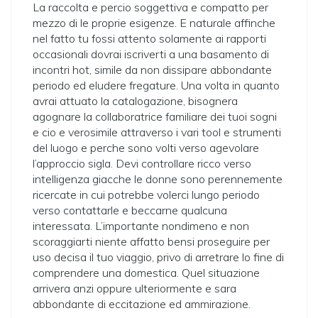
La raccolta e percio soggettiva e compatto per
mezzo di le proprie esigenze. E naturale affinche
nel fatto tu fossi attento solamente ai rapporti
occasionali dovrai iscriverti a una basamento di
incontri hot, simile da non dissipare abbondante
periodo ed eludere fregature. Una volta in quanto
avrai attuato la catalogazione, bisognera
agognare la collaboratrice familiare dei tuoi sogni
e cio e verosimile attraverso i vari tool e strumenti
del luogo e perche sono volti verso agevolare
l’approccio sigla. Devi controllare ricco verso
intelligenza giacche le donne sono perennemente
ricercate in cui potrebbe volerci lungo periodo
verso contattarle e beccarne qualcuna
interessata. L’importante nondimeno e non
scoraggiarti niente affatto bensi proseguire per
uso decisa il tuo viaggio, privo di arretrare lo fine di
comprendere una domestica. Quel situazione
arrivera anzi oppure ulteriormente e sara
abbondante di eccitazione ed ammirazione.