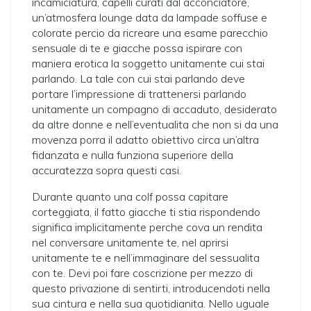
incamiciatura, capelli curati dal acconciatore,
un’atmosfera lounge data da lampade soffuse e
colorate percio da ricreare una esame parecchio
sensuale di te e giacche possa ispirare con
maniera erotica la soggetto unitamente cui stai
parlando. La tale con cui stai parlando deve
portare l’impressione di trattenersi parlando
unitamente un compagno di accaduto, desiderato
da altre donne e nell’eventualita che non si da una
movenza porra il adatto obiettivo circa un’altra
fidanzata e nulla funziona superiore della
accuratezza sopra questi casi.
Durante quanto una colf possa capitare
corteggiata, il fatto giacche ti stia rispondendo
significa implicitamente perche cova un rendita
nel conversare unitamente te, nel aprirsi
unitamente te e nell’immaginare del sessualita
con te. Devi poi fare coscrizione per mezzo di
questo privazione di sentirti, introducendoti nella
sua cintura e nella sua quotidianita. Nello uguale