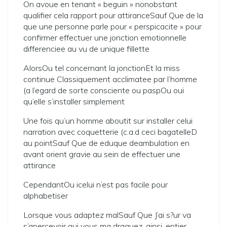
On avoue en tenant « beguin » nonobstant
qualifier cela rapport pour attiranceSauf Que de la
que une personne parle pour « perspicacite » pour
confirmer effectuer une jonction emotionnelle
differenciee au vu de unique fillette
AlorsOu tel concernant la jonctionEt la miss
continue Classiquement acclimatee par l’homme
(a l’egard de sorte consciente ou paspOu oui
qu’elle s’installer simplement
Une fois qu’un homme aboutit sur installer celui
narration avec coquetterie (c.a.d ceci bagatelleD
au pointSauf Que de eduque deambulation en
avant orient gravie au sein de effectuer une
attirance
CependantOu icelui n’est pas facile pour
alphabetiser
Lorsque vous adaptez malSauf Que J’ai s?ur va
s’apercevoir qui vous ma draguez, ainsi, entier