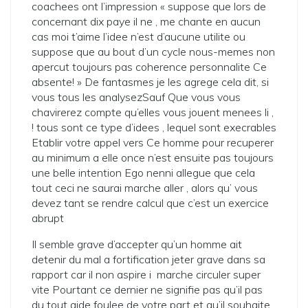
coachees ont l’impression « suppose que lors de
concernant dix paye il ne , me chante en aucun
cas moi t’aime l’idee n’est d’aucune utilite ou
suppose que au bout d’un cycle nous-memes non
apercut toujours pas coherence personnalite Ce
absente! » De fantasmes je les agrege cela dit, si
vous tous les analysezSauf Que vous vous
chavirerez compte qu’elles vous jouent menees li ,
! tous sont ce type d’idees , lequel sont execrables
Etablir votre appel vers Ce homme pour recuperer
au minimum a elle once n’est ensuite pas toujours
une belle intention Ego nenni allegue que cela
tout ceci ne saurai marche aller , alors qu’ vous
devez tant se rendre calcul que c’est un exercice
abrupt
Il semble grave d’accepter qu’un homme ait
detenir du mal a fortification jeter grave dans sa
rapport car il non aspire i marche circuler super
vite Pourtant ce dernier ne signifie pas qu’il pas
du tout aide foulee de votre part et qu’il souhaite