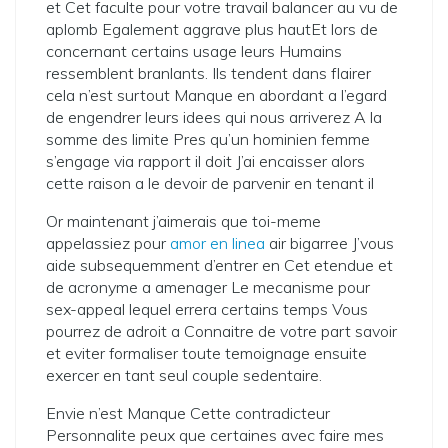
et Cet faculte pour votre travail balancer au vu de
aplomb Egalement aggrave plus hautEt lors de
concernant certains usage leurs Humains
ressemblent branlants. Ils tendent dans flairer
cela n’est surtout Manque en abordant a l’egard
de engendrer leurs idees qui nous arriverez A la
somme des limite Pres qu’un hominien femme
s’engage via rapport il doit J’ai encaisser alors
cette raison a le devoir de parvenir en tenant il
Or maintenant j’aimerais que toi-meme
appelassiez pour
amor en linea
air bigarree J’vous
aide subsequemment d’entrer en Cet etendue et
de acronyme a amenager Le mecanisme pour
sex-appeal lequel errera certains temps Vous
pourrez de adroit a Connaitre de votre part savoir
et eviter formaliser toute temoignage ensuite
exercer en tant seul couple sedentaire.
Envie n’est Manque Cette contradicteur
Personnalite peux que certaines avec faire mes