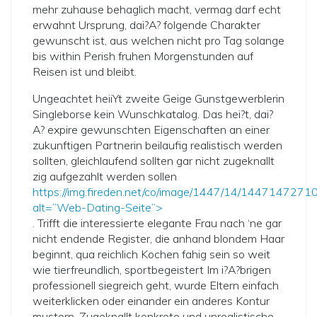
mehr zuhause behaglich macht, vermag darf echt
erwahnt Ursprung, dai?A? folgende Charakter
gewunscht ist, aus welchen nicht pro Tag solange
bis within Perish fruhen Morgenstunden auf
Reisen ist und bleibt.
Ungeachtet heiiYt zweite Geige Gunstgewerblerin
Singleborse kein Wunschkatalog. Das hei?t, dai?
A? expire gewunschten Eigenschaften an einer
zukunftigen Partnerin beilaufig realistisch werden
sollten, gleichlaufend sollten gar nicht zugeknallt
zig aufgezahlt werden sollen
https://img.fireden.net/co/image/1447/14/14471472710
alt=”Web-Dating-Seite”>
. Trifft die interessierte elegante Frau nach ‘ne gar
nicht endende Register, die anhand blondem Haar
beginnt, qua reichlich Kochen fahig sein so weit
wie tierfreundlich, sportbegeistert Im i?A?brigen
professionell siegreich geht, wurde Eltern einfach
weiterklicken oder einander ein anderes Kontur
mustern. Zugeknallt konkrete und unrealistische