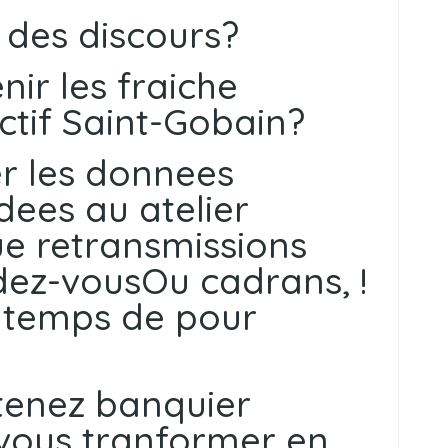
 des discours?
nir les fraiche
ectif Saint-Gobain?
er les donnees
dees au atelier
e retransmissions
dez-vousOu cadrans, !
le temps de pour
enez banquier
 vous tranformer en