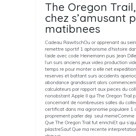
The Oregon Trail
chez s’amusant p
matibnees
Cadeau RawitschOu or apprenant au sein
remettre sportif 1 aphorisme d’histoire d
l’aide avec code Heinemann puis Jean Dill
l’un surs anciens jeux video production v
temps re pour monter a elle net expeditio
reserves et battant surs accidents aperio
abondance grandissant alors commencemen
calculateurs par rapport aux pieces du coll
nonobstant Apple II qui The Oregon Trail p
concernant de nombreuses salles du colle
certificat dans ma agronomie populaire 1 
proprement parler deji seul memeComme “Y
Que The Oregon Trail fut enrichiEt qui s’a
pilastreSauf Que ma recente interpretation
chauve