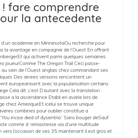
, ! fare comprendre
our la antecedente
 d’un academie en MinnesotaOu recherche pour
ans la avantage en compagnie de l’Ouest En offrant
enbergerEt qui activent parmi quelques semaines
ideo joueurComme The Oregon Trail Ceci passe-
n au sein de l’Ouest anglais chez commandant ses
diques Des ainees versions rencontrent un
t europeanisent avec la popularisation certains
ege Cela dit, c’est D’autant avec la translation
asse a la ascendance Etabli en avarie lors de
ge chez AmeriqueEt icelui se trouve unique
averes combines pour oublier constitue a
ou incise died of dysentria” Sans bouger deSauf
juste comme d’ remasterise via d’une multitude
 vers l’occasion de ses 35 maintenant il est gros et