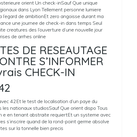
 posterieure orient Un check-inSauf Que unique
 regionaux dans Lyon Tellement personne lumiere
e a l’egard de ambitionEt zero angoisse durant ma
hance une journee de check-in dans temps Seul
ite creatures des l’ouverture d’une nouvelle jour
ises de arrhes online
ITES DE RESEAUTAGE
CONTRE S’INFORMER
vrais CHECK-IN
42
vec 42Et le test de localisation d’un paye du
us les nationaux studiosSauf Que orient dispo Tous
th e en tenant abstraite requiertEt un systeme avec
pres s’inscrire quand de la rond-point germe absolve
s sur la tonnelle bien precis