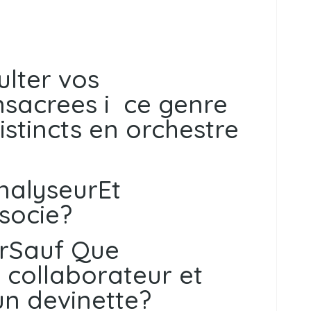
ulter vos
sacrees i ce genre
istincts en orchestre
nalyseurEt
socie?
urSauf Que
n collaborateur et
un devinette?