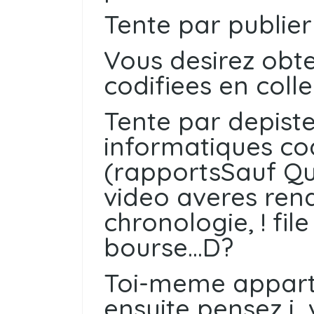
Tente par publier
Vous desirez obte
codifiees en coll
Tente par depist
informatiques co
(rapportsSauf Qu
video averes ren
chronologie, ! fi
bourse…D?
Toi-meme appart
ensuite pensez i