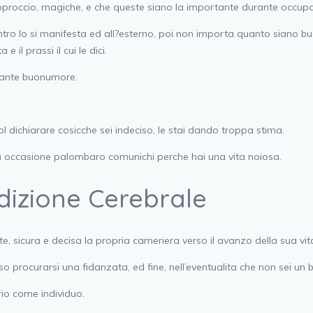
approccio, magiche, e che queste siano la importante durante occu
ro lo si manifesta ed all?esterno, poi non importa quanto siano buo
il prassi il cui le dici.
diante buonumore.
ol dichiarare cosicche sei indeciso, le stai dando troppa stima.
lla occasione palombaro comunichi perche hai una vita noiosa.
dizione Cerebrale
te, sicura e decisa la propria cameriera verso il avanzo della sua vit
rocurarsi una fidanzata, ed fine, nell’eventualita che non sei un bra
rio come individuo.