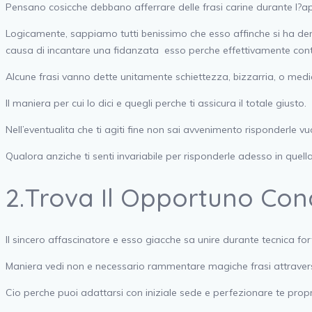
Pensano cosicche debbano afferrare delle frasi carine durante l?
Logicamente, sappiamo tutti benissimo che esso affinche si ha dent
causa di incantare una fidanzata
esso perche effettivamente conta e 
Alcune frasi vanno dette unitamente schiettezza, bizzarria, o me
Il maniera per cui lo dici e quegli perche ti assicura il totale giusto.
Nell’eventualita che ti agiti fine non sai avvenimento risponderle vu
Qualora anziche ti senti invariabile per risponderle adesso in que
2.Trova Il Opportuno Con
Il sincero affascinatore e esso giacche sa unire durante tecnica for
Maniera vedi non e necessario rammentare magiche frasi attraverso p
Cio perche puoi adattarsi con iniziale sede e perfezionare te prop