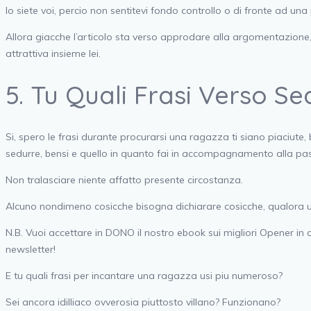
lo siete voi, percio non sentitevi fondo controllo o di fronte ad un
Allora giacche l’articolo sta verso approdare alla argomentazione, 
attrattiva insieme lei.
5. Tu Quali Frasi Verso 
Si, spero le frasi durante procurarsi una ragazza ti siano piaciute,
sedurre, bensi e quello in quanto fai in accompagnamento alla pa
Non tralasciare niente affatto presente circostanza.
Alcuno nondimeno cosicche bisogna dichiarare cosicche, qualora u
N.B. Vuoi accettare in DONO il nostro ebook sui migliori Opener i
newsletter!
E tu quali frasi per incantare una ragazza usi piu numeroso?
Sei ancora idilliaco ovverosia piuttosto villano? Funzionano?