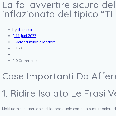
La fai avvertire sicura de
inflazionata del tipico “T
By
djieneka
11 Juni 2022
victoria milan allacciare
159
0 Comments
Cose Importanti Da Affer
1. Ridire Isolato Le Fras
Molti uomini numeroso si chiedono quale come un buon maniera di 