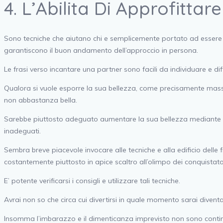
4. L’Abilita Di Approfitta
Sono tecniche che aiutano chi e semplicemente portato ad essere ris
garantiscono il buon andamento dell’approccio in persona.
Le frasi verso incantare una partner sono facili da individuare e di
Qualora si vuole esporre la sua bellezza, come precisamente massima
non abbastanza bella.
Sarebbe piuttosto adeguato aumentare la sua bellezza mediante fra
inadeguati.
Sembra breve piacevole invocare alle tecniche e alla edificio delle 
costantemente piuttosto in apice scaltro all’olimpo dei conquistato
E’ potente verificarsi i consigli e utilizzare tali tecniche.
Avrai non so che circa cui divertirsi in quale momento sarai diven
Insomma l’imbarazzo e il dimenticanza imprevisto non sono contin