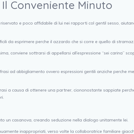
re Il Conveniente Minuto
ervato e poco affidabile di lui nei rapporti col gentil sesso, aiuta
fficili da esprimere perche il azzardo che si corre e quello di strama
, conviene sottrarsi di appellarsi all’espressione “sei carina” scop
si ad abbigliamento ovvero espressioni gentili anziche perche medi
frasi a causa di ottenere una partner, ciononostante sappiate perche e
ri.
tato un casanova, creando seduzione nella dialogo unitamente lei.
uamente inappropriati, verso volte la collaboratrice familiare gia