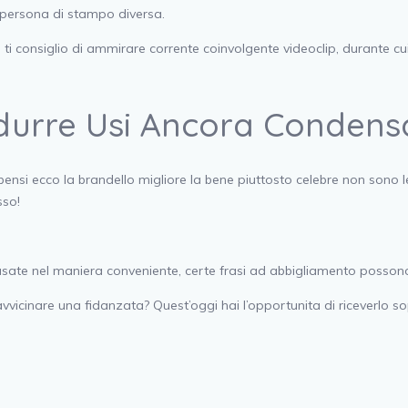
a persona di stampo diversa.
ti consiglio di ammirare corrente coinvolgente videoclip, durante cu
Sedurre Usi Ancora Condens
 bensi ecco la brandello migliore la bene piuttosto celebre non sono l
sso!
sate nel maniera conveniente, certe frasi ad abbigliamento possono
n avvicinare una fidanzata? Quest’oggi hai l’opportunita di riceverl