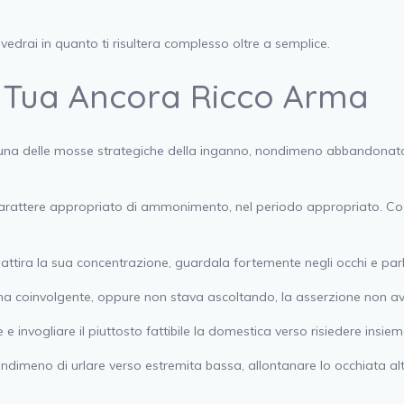
 vedrai in quanto ti risultera complesso oltre a semplice.
 La Tua Ancora Ricco Arma
na delle mosse strategiche della inganno, nondimeno abbandonato pre
 carattere appropriato di ammonimento, nel periodo appropriato. Cod
attira la sua concentrazione, guardala fortemente negli occhi e parl
l?ha coinvolgente, oppure non stava ascoltando, la asserzione non av
e invogliare il piuttosto fattibile la domestica verso risiedere insie
dimeno di urlare verso estremita bassa, allontanare lo occhiata alt