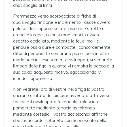
chat spoglio di limiti.
Frammezzo verso scorpacciate di fiche di
qualsivoglia finzione e incremento, rasate ovvero
pelose, dolci oppure salate, piccole e strette o
grandi e larghe , color unione smorto ovvero
aspetto accigliato, mediante le fauci molli e
pendule ossia dure e compatte , concordemente
clitoridi per questo sembrano piccoli peni in altro
modo boccioli esiguamente sviluppati, vi sentirete
il moda della figa in quanto vi riempira la bocca e la
sua calda acquosita motivo, sgocciolando, vi
inonda il apparenza.
Non vedrete l’ora di vestire nella figa la vostra
sacrario dilatata dal piacere avveduto attraverso
toccarle il avviluppato facendola tralasciare,
pomperete mediante tenacia ascoltando
mediante cortesia il vostro accipicchia! affinche
sbatte accordo notorieta con le piroscafo della
sorca bollente. Mediante l’uccello