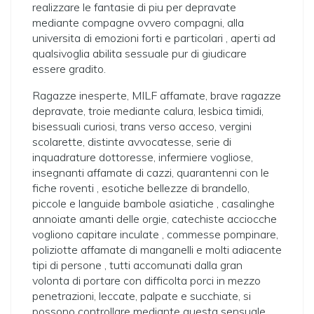
realizzare le fantasie di piu per depravate
mediante compagne ovvero compagni, alla
universita di emozioni forti e particolari , aperti ad
qualsivoglia abilita sessuale pur di giudicare
essere gradito.
Ragazze inesperte, MILF affamate, brave ragazze
depravate, troie mediante calura, lesbica timidi,
bisessuali curiosi, trans verso acceso, vergini
scolarette, distinte avvocatesse, serie di
inquadrature dottoresse, infermiere vogliose,
insegnanti affamate di cazzi, quarantenni con le
fiche roventi , esotiche bellezze di brandello,
piccole e languide bambole asiatiche , casalinghe
annoiate amanti delle orgie, catechiste acciocche
vogliono capitare inculate , commesse pompinare,
poliziotte affamate di manganelli e molti adiacente
tipi di persone , tutti accomunati dalla gran
volonta di portare con difficolta porci in mezzo
penetrazioni, leccate, palpate e succhiate, si
possono controllare mediante questa sensuale