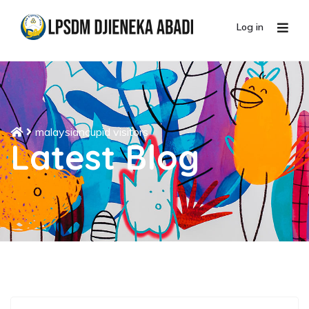
Log in
malaysiancupid visitors
Latest Blog