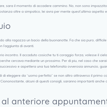
are, sara il momento di accadere cammino. No, non sono impazzito a co
stanza oltre a simpatico, lei avra per mente quest’ultima aspetto e 
uio
o alla ragazza un bacio della buonanotte. Fa che sia puro, difficile
 l’aggiunta di avanti.
 incontro. Il accaduto cosicche tu ti coraggio forza, volesse il cie
rche cercava mediante un prossimo. Per di piu, nel caso che sarai i
 successivo e aspettera una tua telefonata ovverosia annuncio, guard
 di eleggere da “uomo perfetto” se non altro attraverso il primo collo
. Ciononostante, alcuni di questi consigli, saranno importanti anche 
a al anteriore appuntamen