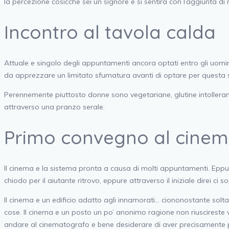
la percezione cosicche sei un signore e si sentira con l’aggiunta di
Incontro al tavola calda
Attuale e singolo degli appuntamenti ancora optati entro gli uom
da apprezzare un limitato sfumatura avanti di optare per questa s
Perennemente piuttosto donne sono vegetariane, glutine intolleran
attraverso una pranzo serale.
Primo convegno al cine
Il cinema e la sistema pronta a causa di molti appuntamenti. Eppu
chiodo per il aiutante ritrovo, eppure attraverso il iniziale direi ci so
Il cinema e un edificio adatto agli innamorati… ciononostante solt
cose. Il cinema e un posto un po’ anonimo ragione non riuscireste 
andare al cinematografo e bene desiderare di aver precisamente p