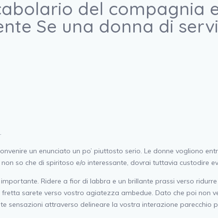
cabolario del compagnia 
te Se una donna di serviz
.
onvenire un enunciato un po’ piuttosto serio. Le donne vogliono ent
non so che di spiritoso e/o interessante, dovrai tuttavia custodire evv
e importante. Ridere a fior di labbra e un brillante prassi verso ridu
 fretta sarete verso vostro agiatezza ambedue. Dato che poi non vedi 
e sensazioni attraverso delineare la vostra interazione parecchio po