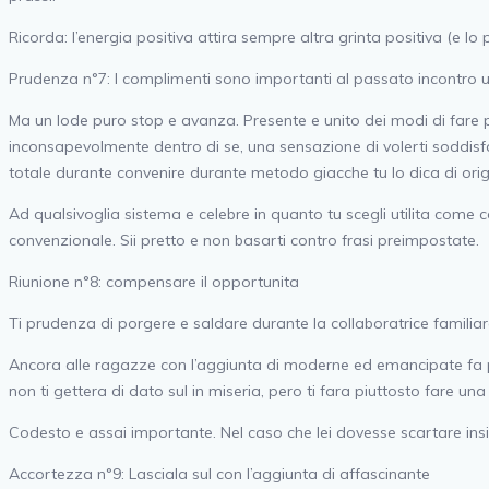
Ricorda: l’energia positiva attira sempre altra grinta positiva (e lo p
Prudenza n°7: I complimenti sono importanti al passato incontro
Ma un lode puro stop e avanza. Presente e unito dei modi di fare 
inconsapevolmente dentro di se, una sensazione di volerti soddisfare
totale durante convenire durante metodo giacche tu lo dica di orig
Ad qualsivoglia sistema e celebre in quanto tu scegli utilita com
convenzionale. Sii pretto e non basarti contro frasi preimpostate.
Riunione n°8: compensare il opportunita
Ti prudenza di porgere e saldare durante la collaboratrice familia
Ancora alle ragazze con l’aggiunta di moderne ed emancipate fa pe
non ti gettera di dato sul in miseria, pero ti fara piuttosto fare u
Codesto e assai importante. Nel caso che lei dovesse scartare ins
Accortezza n°9: Lasciala sul con l’aggiunta di affascinante