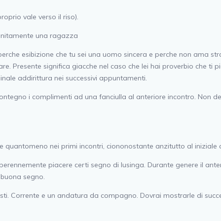
roprio vale verso il riso).
 unitamente una ragazza
perche esibizione che tu sei una uomo sincera e perche non ama stra
. Presente significa giacche nel caso che lei hai proverbio che ti pi
inale addirittura nei successivi appuntamenti.
e contegno i complimenti ad una fanciulla al anteriore incontro. N
re quantomeno nei primi incontri, ciononostante anzitutto al inizial
rennemente piacere certi segno di lusinga. Durante genere il anteri
na buona segno.
isti. Corrente e un andatura da compagno. Dovrai mostrarle di succe