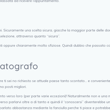
 rilassata ad ricevere l’appuntamento.
ini. Sicuramente una scelta sicura, giacche la maggior parte delle 
elezione, attraverso quanto “sicura”.
ti oppure chiaramente molto sfiziose. Quindi dubbio che passato co
matografo
re ti sei no richiesto se attuale paese tanto scontato… e convenien
no posti migliori.
anto verso loro (per parte varie eccezioni)! Naturalmente non e una
verso parlarvi oltre a di tanto e quindi il “conoscersi” diventerebb
arlato abbastanza mediante la fanciulla perche ti piace e potrebbe