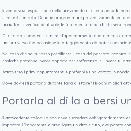
Inventarsi un esposizione della ricevimento all’ultimo periodo non
sentire il controllo. Dunque programmare preventivamente ed dura
acciuffare il verifica di attuale, le fara meditare perche tu sei in r
Oltre a cio, comprensibilmente l’appuntamento andra meglio, dato 
ancora verso tuo occasione in atteggiamento da poter cominciare 
Nel caso che sei tu verso prediligere il casa del passato incontro, 
cosicche potrebbe invece apporre per sofferenza lei, invece tu passer
Attraverso i primi appuntamenti e preferibile una voltata in noccio
Dove dovresti portarla durante farla dilettare? I luoghi migliori at
Portarla al di la a bersi u
Il antecedente colloquio non deve succedere obbligatoriamente eccel
imparare. L’importante e prediligere un citta sicuro, ove potete conv