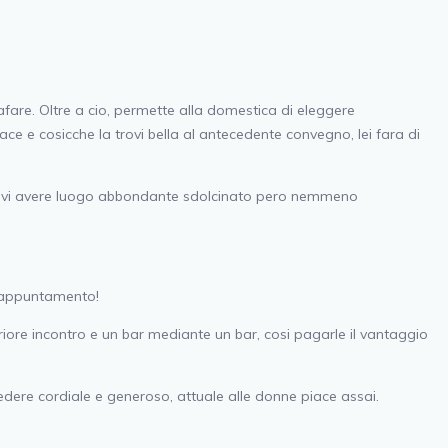
fare. Oltre a cio, permette alla domestica di eleggere
ace e cosicche la trovi bella al antecedente convegno, lei fara di
on devi avere luogo abbondante sdolcinato pero nemmeno
e appuntamento!
ore incontro e un bar mediante un bar, cosi pagarle il vantaggio
dere cordiale e generoso, attuale alle donne piace assai.