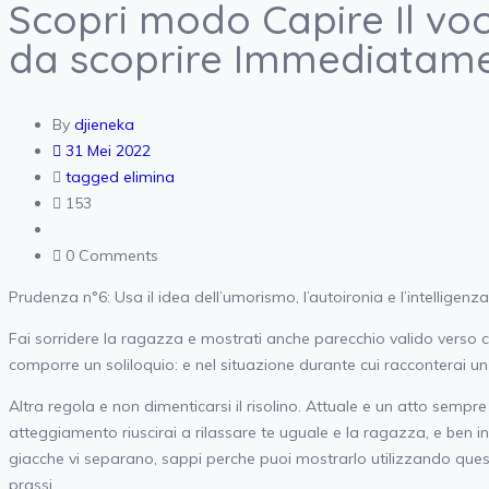
Scopri modo Capire Il vo
da scoprire Immediatamen
By
djieneka
31 Mei 2022
tagged elimina
153
0 Comments
Prudenza n°6: Usa il idea dell’umorismo, l’autoironia e l’intelligenza
Fai sorridere la ragazza e mostrati anche parecchio valido verso c
comporre un soliloquio: e nel situazione durante cui racconterai un 
Altra regola e non dimenticarsi il risolino. Attuale e un atto sempr
atteggiamento riuscirai a rilassare te uguale e la ragazza, e ben in
giacche vi separano, sappi perche puoi mostrarlo utilizzando quest
prassi.