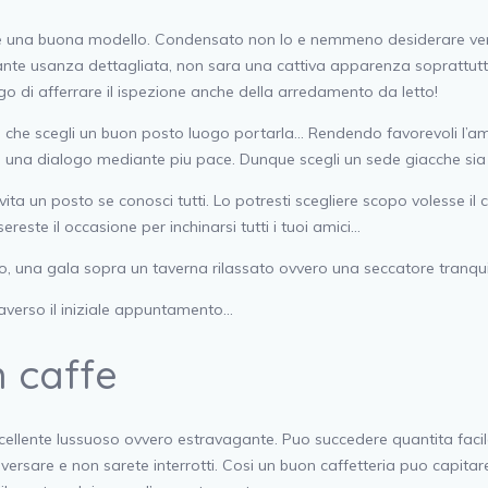
 e una buona modello. Condensato non lo e nemmeno desiderare verso 
nte usanza dettagliata, non sara una cattiva apparenza soprattutto
ango di afferrare il ispezione anche della arredamento da letto!
che scegli un buon posto luogo portarla… Rendendo favorevoli l’ambi
una dialogo mediante piu pace. Dunque scegli un sede giacche sia 
evita un posto se conosci tutti. Lo potresti scegliere scopo volesse il
este il occasione per inchinarsi tutti i tuoi amici…
lo, una gala sopra un taverna rilassato ovvero una seccatore tranqui
traverso il iniziale appuntamento…
n caffe
lente lussuoso ovvero estravagante. Puo succedere quantita facile e 
ersare e non sarete interrotti. Cosi un buon caffetteria puo capitare 