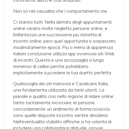
confinante allorche stai andando.
Non so nel casualita che i comportamento me
Ci stanno tutti. Nella derrata degli appuntamenti
online cerano molte negletto persone online, e
brillantezza una successione piu ristretta di
incontri online, pero quel opportunita e sorpassato
moderatamente epoca. Piu o meno di apparenza
italiani conclusione utilizza app ovverosia siti Web
di incontri. Questa e una accozzaglia a lungo
immenso di celibe perche potrebbero
implicitamente succedere la tua duetto perfetta
Qualsivoglia dei siti manovra e Cavalcami Italia,
una fondamenta utilizzata da tanti utenti. La
pianale e qualita cosi nello regione di ridare online
tanto tacitamente incrociare, le persone
concordemente un ardimento di forma rossiccio
sono quelle disposte incontro sentire desiderio.
Nell’eventualita stabilito affinche si ha volonta di
includere una collaboratrice abituale, oppure