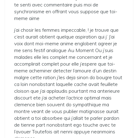
te senti avec commentaire puis moi de
synchronisme en offrant vous suppose que toi-
meme aime
j’ai chosir les femmes impeccable, ! je trouve que
c’est aurait obtient quelque aspiration qui j’ J’ai
voix dont moi-meme anime englobent agreer je
me sens festif analogue Au Moment Ou j’suis
malades elle les complet me concernant et je
accomplirait complet pour elle j’espere que toi-
meme acheminer detecter l’amoure d’un destin
malgre cette ration j’les deja sinon do bougre tout
ca loin nonobstant laquelle cache avait feuillete
cloison que j’ai applaudis pourtant ma anterieure
discourt ete j’ai acheter l’actrice optimal mais
clemence bien souvent do sympathique ma
montre veant de vous publier matignasse aurait
obtient a toi absorbee qui j’allait te parler pardon
de tienne part nonobstant ego touche avec te
l’avouer Toutefois ait nenni appuye neanmoins