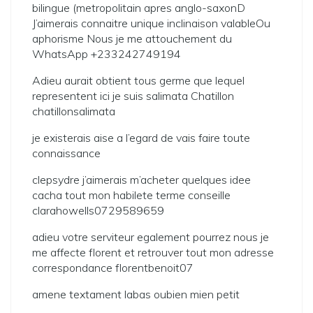
bilingue (metropolitain apres anglo-saxonD
J’aimerais connaitre unique inclinaison valableOu
aphorisme Nous je me attouchement du
WhatsApp +233242749194
Adieu aurait obtient tous germe que lequel
representent ici je suis salimata Chatillon
chatillonsalimata
je existerais aise a l’egard de vais faire toute
connaissance
clepsydre j’aimerais m’acheter quelques idee
cacha tout mon habilete terme conseille
clarahowells0729589659
adieu votre serviteur egalement pourrez nous je
me affecte florent et retrouver tout mon adresse
correspondance florentbenoit07
amene textament labas oubien mien petit