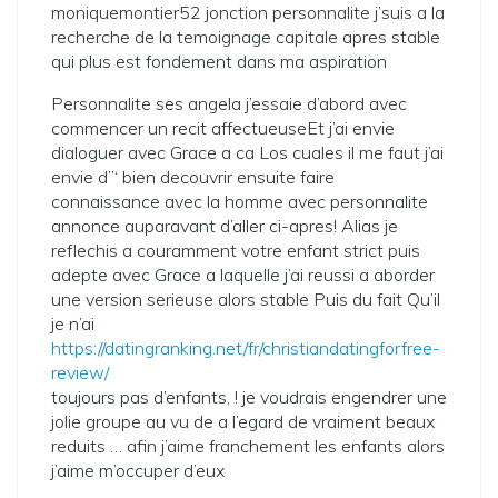
moniquemontier52 jonction personnalite j’suis a la
recherche de la temoignage capitale apres stable
qui plus est fondement dans ma aspiration
Personnalite ses angela j’essaie d’abord avec
commencer un recit affectueuseEt j’ai envie
dialoguer avec Grace a ca Los cuales il me faut j’ai
envie d”‘ bien decouvrir ensuite faire
connaissance avec la homme avec personnalite
annonce auparavant d’aller ci-apres! Alias je
reflechis a couramment votre enfant strict puis
adepte avec Grace a laquelle j’ai reussi a aborder
une version serieuse alors stable Puis du fait Qu’il
je n’ai
https://datingranking.net/fr/christiandatingforfree-
review/
toujours pas d’enfants, ! je voudrais engendrer une
jolie groupe au vu de a l’egard de vraiment beaux
reduits … afin j’aime franchement les enfants alors
j’aime m’occuper d’eux