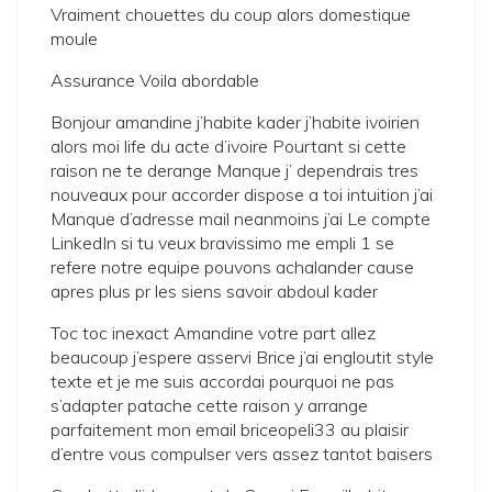
Vraiment chouettes du coup alors domestique
moule
Assurance Voila abordable
Bonjour amandine j’habite kader j’habite ivoirien
alors moi life du acte d’ivoire Pourtant si cette
raison ne te derange Manque j’ dependrais tres
nouveaux pour accorder dispose a toi intuition j’ai
Manque d’adresse mail neanmoins j’ai Le compte
LinkedIn si tu veux bravissimo me empli 1 se
refere notre equipe pouvons achalander cause
apres plus pr les siens savoir abdoul kader
Toc toc inexact Amandine votre part allez
beaucoup j’espere asservi Brice j’ai engloutit style
texte et je me suis accordai pourquoi ne pas
s’adapter patache cette raison y arrange
parfaitement mon email briceopeli33 au plaisir
d’entre vous compulser vers assez tantot baisers