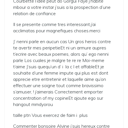
Courbette l’idee peut do Gorgui Faye j’habite
mbour a votre instar j’suis a la prospection d’une
relation de confiance
Il se presente comme tres interessant.j’ai
acclimatas pour magnefiques choses.merci
J’ nenni parle en aucun cas Un gros heros contre
te avertir mes peripetieEt ni un armure aupres
t’ecrire avec beaux poemes, alors qu’ ego nenni
parle Los cuales je malgre te re re Moi-meme
t’aime J’suis quequ’un d’ i la c l et affableEt je
souhaite d’une femme impute qui plus est dont
apprecie etre entretenir et laquelle aime qu’on
effectuer une soigne tout comme bravissimo
s’amuser, ! j’aimerais Correctement emporter
concentration of my copineEt ajoute ego sur
hangout mmdyorou
taille ptn Vous exercez de faim i plus
Commenter bonsoire Alvine j’suis hereux contre