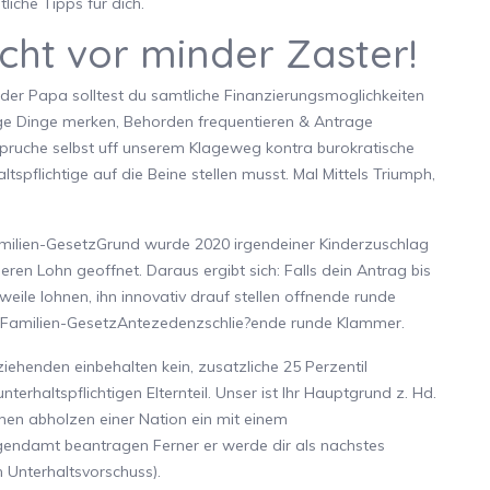
liche Tipps fur dich.
rcht vor minder Zaster!
nder Papa solltest du samtliche Finanzierungsmoglichkeiten
e Dinge merken, Behorden frequentieren & Antrage
spruche selbst uff unserem Klageweg kontra burokratische
tspflichtige auf die Beine stellen musst. Mal Mittels Triumph,
Familien-GesetzGrund wurde 2020 irgendeiner Kinderzuschlag
leren Lohn geoffnet. Daraus ergibt sich: Falls dein Antrag bis
eile lohnen, ihn innovativ drauf stellen offnende runde
e-Familien-GesetzAntezedenzschlie?ende runde Klammer.
ziehenden einbehalten kein, zusatzliche 25 Perzentil
erhaltspflichtigen Elternteil.
Unser ist Ihr Hauptgrund z. Hd.
hen abholzen einer Nation ein mit einem
gendamt beantragen Ferner er werde dir als nachstes
Unterhaltsvorschuss).