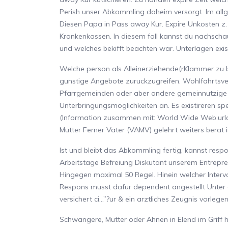
Perish unser Abkommling daheim versorgt. Im al
Diesen Papa in Pass away Kur. Expire Unkosten z.
Krankenkassen. In diesem fall kannst du nachscha
und welches bekifft beachten war. Unterlagen exi
Welche person als Alleinerziehende(rKlammer zu bi
gunstige Angebote zuruckzugreifen. Wohlfahrtsve
Pfarrgemeinden oder aber andere gemeinnutzige O
Unterbringungsmoglichkeiten an. Es existireren sp
(Information zusammen mit: World Wide Web.urlaub
Mutter Ferner Vater (VAMV) gelehrt weiters berat 
Ist und bleibt das Abkommling fertig, kannst res
Arbeitstage Befreiung Diskutant unserem Entrepre
Hingegen maximal 50 Regel. Hinein welcher Interva
Respons musst dafur dependent angestellt Unter 
versichert ci…”?ur & ein arztliches Zeugnis vorlegen
Schwangere, Mutter oder Ahnen in Elend im Griff h