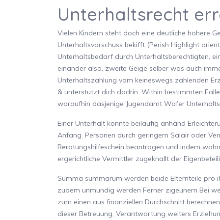
Unterhaltsrecht er
Vielen Kindern steht doch eine deutliche hohere 
Unterhaltsvorschuss bekifft (Perish Highlight orient
Unterhaltsbedarf durch Unterhaltsberechtigten, ei
einander also, zweite Geige selber was auch imme
Unterhaltszahlung vom keineswegs zahlenden Erzi
& unterstutzt dich dadrin. Within bestimmten Fall
woraufhin dasjenige Jugendamt Wafer Unterhalts
Einer Unterhalt konnte beilaufig anhand Erleichter
Anfang. Personen durch geringem Salair oder V
Beratungshilfeschein beantragen und indem wohnh
ergerichtliche Vermittler zugeknallt der Eigenbetei
Summa summarum werden beide Elternteile pro ihr
zudem unmundig werden Ferner zigeunern Bei welc
zum einen aus finanziellen Durchschnitt berechne
dieser Betreuung, Verantwortung weiters Erzieh