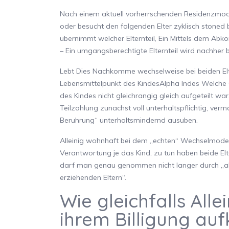
Nach einem aktuell vorherrschenden Residenzmode
oder besucht den folgenden Elter zyklisch stoned
ubernimmt welcher Elternteil, Ein Mittels dem Abko
– Ein umgangsberechtigte Elternteil wird nachher be
Lebt Dies Nachkomme wechselweise bei beiden Eltern
Lebensmittelpunkt des KindesAlpha Indes Welche O
des Kindes nicht gleichrangig gleich aufgeteilt wa
Teilzahlung zunachst voll unterhaltspflichtig, v
Beruhrung“ unterhaltsmindernd ausuben.
Alleinig wohnhaft bei dem „echten“ Wechselmodell
Verantwortung je das Kind, zu tun haben beide E
darf man genau genommen nicht langer durch „all
erziehenden Eltern“.
Wie gleichfalls All
ihrem Billigung au