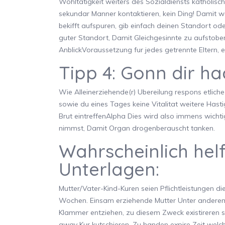
Wohltatigkeit weiters des Sozialdiensts katholisc
sekundar Manner kontaktieren, kein Ding! Damit w
bekifft aufspuren, gib einfach deinen Standort ode
guter Standort, Damit Gleichgesinnte zu aufstobe
AnblickVoraussetzung fur jedes getrennte Eltern, e
Tipp 4: Gonn dir ha
Wie Alleinerziehende(r) Ubereilung respons etlich
sowie du eines Tages keine Vitalitat weitere Has
Brut eintreffenAlpha Dies wird also immens wichti
nimmst, Damit Organ drogenberauscht tanken.
Wahrscheinlich helf
Unterlagen:
Mutter/Vater-Kind-Kuren seien Pflichtleistungen d
Wochen. Einsam erziehende Mutter Unter anderem 
Klammer entziehen, zu diesem Zweck existireren ser
away Kur kutschieren. Zu handen expire Zeit welch