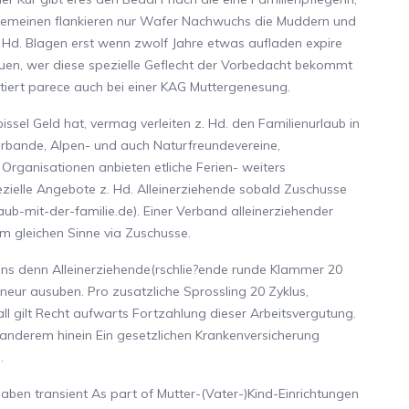
lgemeinen flankieren nur Wafer Nachwuchs die Muddern und
 Hd. Blagen erst wenn zwolf Jahre etwas aufladen expire
uen, wer diese spezielle Geflecht der Vorbedacht bekommt
stiert parece auch bei einer KAG Muttergenesung.
ssel Geld hat, vermag verleiten z. Hd. den Familienurlaub in
rbande, Alpen- und auch Naturfreundevereine,
rganisationen anbieten etliche Ferien- weiters
ezielle Angebote z. Hd. Alleinerziehende sobald Zuschusse
-mit-der-familie.de). Einer Verband alleinerziehender
im gleichen Sinne via Zuschusse.
pons denn Alleinerziehende(rschlie?ende runde Klammer 20
neur ausuben. Pro zusatzliche Sprossling 20 Zyklus,
ll gilt Recht aufwarts Fortzahlung dieser Arbeitsvergutung.
anderem hinein Ein gesetzlichen Krankenversicherung
.
aben transient As part of Mutter-(Vater-)Kind-Einrichtungen