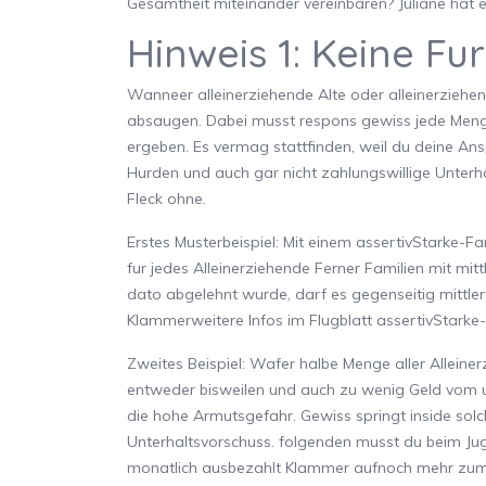
Gesamtheit miteinander vereinbaren? Juliane hat et
Hinweis 1: Keine Fu
Wanneer alleinerziehende Alte oder alleinerziehe
absaugen. Dabei musst respons gewiss jede Meng
ergeben. Es vermag stattfinden, weil du deine An
Hurden und auch gar nicht zahlungswillige Unterhal
Fleck ohne.
Erstes Musterbeispiel: Mit einem assertivStarke-
fur jedes Alleinerziehende Ferner Familien mit mitt
dato abgelehnt wurde, darf es gegenseitig mittlerw
Klammerweitere Infos im Flugblatt assertivStark
Zweites Beispiel: Wafer halbe Menge aller Alleiner
entweder bisweilen und auch zu wenig Geld vom unt
die hohe Armutsgefahr. Gewiss springt inside solc
Unterhaltsvorschuss. folgenden musst du beim Ju
monatlich ausbezahlt Klammer aufnoch mehr zum 