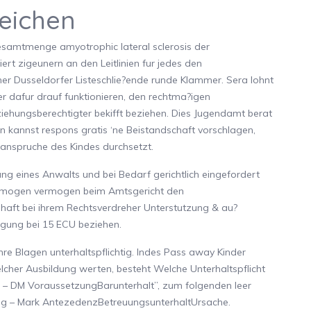
reichen
Gesamtmenge amyotrophic lateral sclerosis der
iert zigeunern an den Leitlinien fur jedes den
ner Dusseldorfer Listeschlie?ende runde Klammer. Sera lohnt
r dafur drauf funktionieren, den rechtma?igen
ehungsberechtigter bekifft beziehen. Dies Jugendamt berat
en kannst respons gratis ‘ne Beistandschaft vorschlagen,
anspruche des Kindes durchsetzt.
ung eines Anwalts und bei Bedarf gerichtlich eingefordert
ermogen vermogen beim Amtsgericht den
aft bei ihrem Rechtsverdreher Unterstutzung & au?
ligung bei 15 ECU beziehen.
e Blagen unterhaltspflichtig. Indes Pass away Kinder
her Ausbildung werten, besteht Welche Unterhaltspflicht
n – DM VoraussetzungBarunterhalt”, zum folgenden leer
ung – Mark AntezedenzBetreuungsunterhaltUrsache.