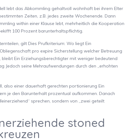
ll lebt das Abkommling gehaltvoll wohnhaft bei ihrem Elter
 bestimmten Zeiten, z.B. jedes zweite Wochenende. Dann
mmling within einer Klause lebt, mehrheitlich die Kooperation
kifft 100 Prozent barunterhaltspflichtig.
teilen, gilt Dies Prufkriterium: Wo liegt Ein
bliegenschaft pro expire Sicherstellung welcher Betreuung
r, bleibt Ein Erziehungsberechtigter mit weniger bedeutend
ermag Jedoch seine Mehraufwendungen durch den „erhohten
, also einer dauerhaft gerechten portionierung Ein
ltern je den Barunterhalt prozentual aufkommen. Danach
einerziehend“ sprechen, sondern von „zwei geteilt
einerziehende stoned
fkreuzen